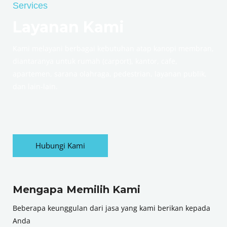
Services
Layanan Kami
Kami melayani berbagai kebutuhan atap kanopi membran,
diantaranya untuk rumah (carport), kantor, cafe,
apartemen, sarana olahraga, pedestrian, layanan publik,
dan lain-lain.
Hubungi Kami
Mengapa Memilih Kami
Beberapa keunggulan dari jasa yang kami berikan kepada
Anda