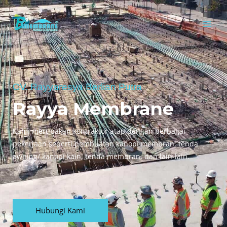
CV. Rayyaresya Berlian Putra
Rayya Membrane
Kami merupakan kontraktor atap dengan berbagai
pekerjaan seperti pembuatan kanopi membran, tenda
awning/ kanopi kain, tenda membran, dan lain-lain.
Hubungi Kami